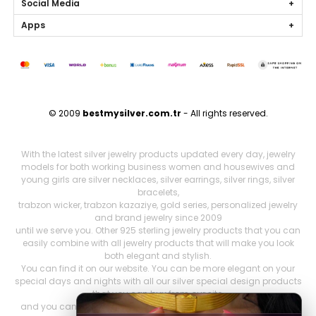
Social Media
Apps
© 2009
bestmysilver.com.tr
- All rights reserved.
With the latest silver jewelry products updated every day, jewelry
models for both working business women and housewives and
young girls are silver necklaces, silver earrings, silver rings, silver
bracelets,
trabzon wicker, trabzon kazaziye, gold series, personalized jewelry
and brand jewelry since 2009
until we serve you. Other 925 sterling jewelry products that you can
easily combine with all jewelry products that will make you look
both elegant and stylish.
You can find it on our website. You can be more elegant on your
special days and nights with all our silver special design products
that you can buy from our site,
and you can feel more comfortable. Our stocks include both the