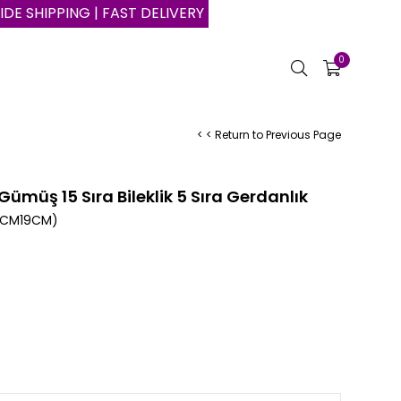
NG | FAST DELIVERY | SAFE SHOPPING ON THE INTERNET
0
< < Return to Previous Page
ümüş 15 Sıra Bileklik 5 Sıra Gerdanlık
6CM19CM)