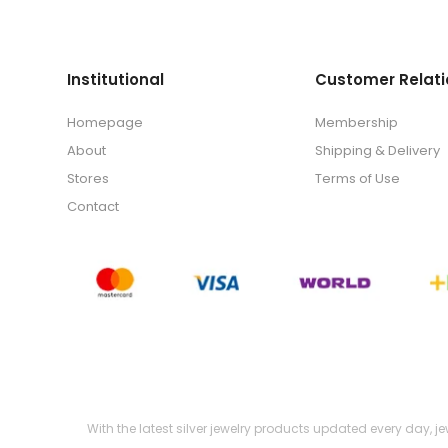
Institutional
Customer Relati
Homepage
Membership
About
Shipping & Delivery
Stores
Terms of Use
Contact
With the latest silver jewelry products updated every day, j