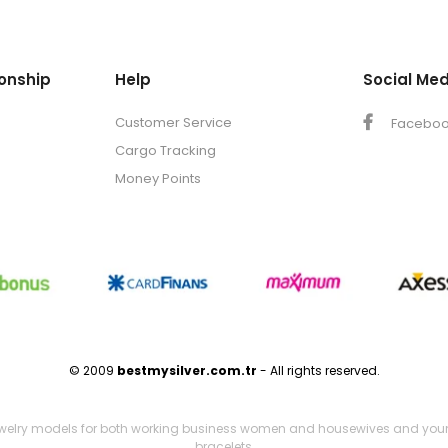
onship
Help
Social Med
Customer Service
Facebo
Cargo Tracking
Money Points
© 2009
bestmysilver.com.tr
- All rights reserved.
ewelry models for both working business women and housewives and young girl
bracelets,