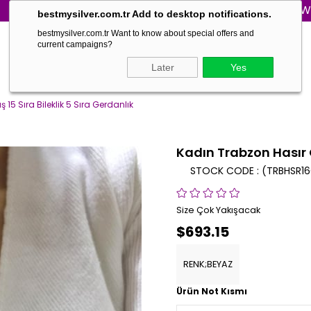
WORLD WIDE SHIPPI
bestmysilver.com.tr Add to desktop notifications.
bestmysilver.com.tr Want to know about special offers and
current campaigns?
Later
Yes
5 Sıra Bileklik 5 Sıra Gerdanlık
Kadın Trabzon Hasır G
STOCK CODE
(TRBHSR1
Size Çok Yakışacak
$693.15
RENK;BEYAZ
Ürün Not Kısmı