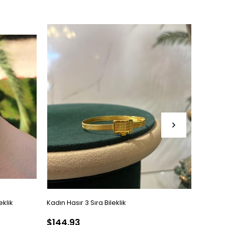
eklik
Kadın Hasır 3 Sıra Bileklik
Kadın T
$144.93
$350