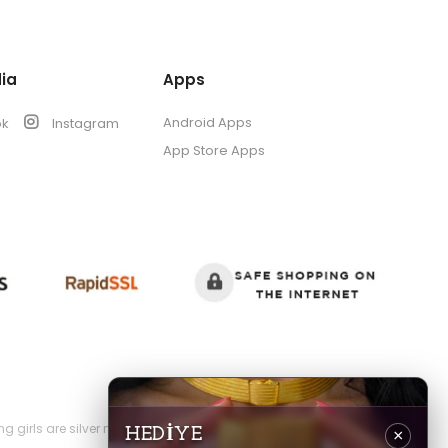
ia
Apps
Android Apps
ok
Instagram
App Store Apps
s are silver necklaces, silver earrings, silver rings, silver
HEDİYE
×