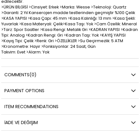
edilecektir.
>ÜRÜN BİLGİSİ >Cinsiyet: Erkek >Marka: Wesse >Teknoloji: Quartz
>Garanti: 2 Yıl Kanserojen madde testlerinden geçmiştir %100 Çelik
>KASA YAPISI >Kasa Çapı: 45 mm >Kasa Kalınlığı: 13 mm >Kasa Şekli:
Yuvarlak >Kasa Materyali: Çelik>Kasa Taşı: Yok >Cam Özellik: Mineral
>Tarz: Spor Saatler >Kasa Rengi: Metalik Gri >KADRAN YAPISI >Kadran
Tipi: Analog >Kadran Rengi: Gri >Kadran Taşı: Yok >KAYIŞ YAPISI
>Kayış Tipi: Çelik >Renk: Gri >ÖZELLİKLER >Su Geçirmezlik: 5 ATM
>Kronometre: Hayır >Fonksiyonlar: 24 Saat, Gün
Takvim: Evet >Alarm: Yok
COMMENTS
(0)
PAYMENT OPTIONS
ITEM RECOMMENDATIONS
İADE VE DEĞIŞIM