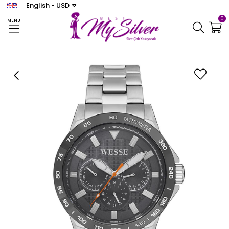
English - USD
0
MENU
Homepage
SAAT
WESSE
WESSE ERKEK
Wesse WWG207705 Erkek Kol Saati