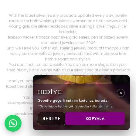
With the latest silver jewelry products updated every day, jewelry
models for both working business women and housewives and
young girls are silver necklaces, silver earrings, silver rings, silver
bracelets,
trabzon wicker, trabzon kazaziye, gold series, personalized jewelry
and brand jewelry since 2009
until we serve you. Other 925 sterling jewelry products that you can
easily combine with all jewelry products that will make you look
both elegant and stylish.
You can find it on our website. You can be more elegant on your
special days and nights with all our silver special design products
that you can buy from our site,
and you can feel more comfortable. Our stocks include both the
latest trend silver jewelry models and women's accessories, as well
as constantly renewed
HEDİYE
×
You can find all silver products on Best My Silver.
Sepette geçerli indirim kodunuz burada!
Bestmysilver.com.tr
, which prioritizes customer satisfaction, is fast
*Sepetinizde hediye çeki alanından kullanabilirsiniz.
in order to provide you with better service.
considers cargo and reliable shopping as the first priority.
KOPYALA
HEDIYE