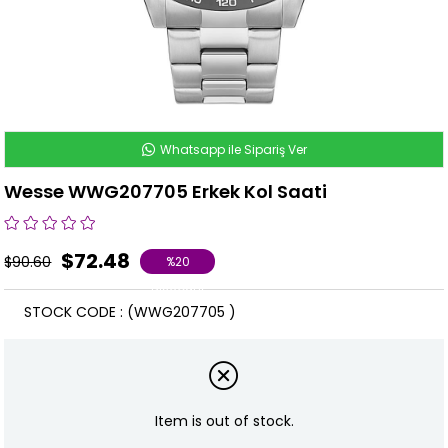
Whatsapp ile Sipariş Ver
Wesse WWG207705 Erkek Kol Saati
$72.48
$90.60
%
20
Discount
STOCK CODE
(WWG207705 )
Item is out of stock.