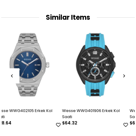
Similar Items
ol
Wesse WWG401906 Erkek Kol
Wesse WWG401905 Erkek Ko
Saati
Saati
$64.32
$64.32