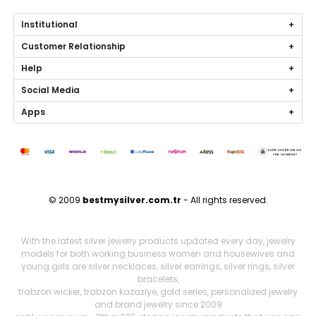
Institutional
Customer Relationship
Help
Social Media
Apps
© 2009
bestmysilver.com.tr
- All rights reserved.
With the latest silver jewelry products updated every day, jewelry
models for both working business women and housewives and
young girls are silver necklaces, silver earrings, silver rings, silver
bracelets,
trabzon wicker, trabzon kazaziye, gold series, personalized jewelry
and brand jewelry since 2009