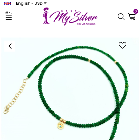
English - USD
0
MENU
Homepage
KOLYE
Green Natural Stone Eye Silver Necklace