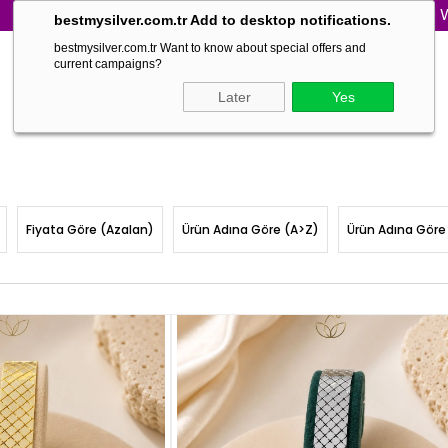
WORLD WIDE SHIPPING | FAST 
bestmysilver.com.tr Add to desktop notifications.
bestmysilver.com.tr Want to know about special offers and
current campaigns?
Later
Yes
Fiyata Göre (Azalan)
Ürün Adına Göre (A>Z)
Ürün Adına Göre