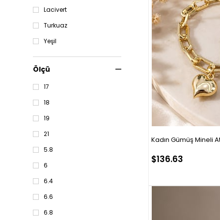
T
Lacivert
Z
Turkuaz
Yeşil
Ölçü
17
18
19
21
Kadın Gümüş Mineli At
5.8
$136.63
6
6.4
6.6
6.8