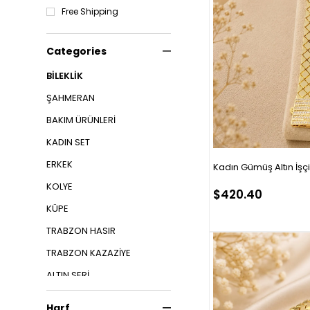
Free Shipping
Categories
BİLEKLİK
ŞAHMERAN
BAKIM ÜRÜNLERİ
KADIN SET
ERKEK
Kadın Gümüş Altın İşçili
KOLYE
$420.40
KÜPE
TRABZON HASIR
TRABZON KAZAZİYE
ALTIN SERİ
8K ALTIN
Harf