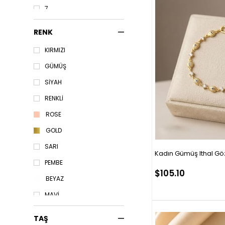
7
6
RENK
6.2
KIRMIZI
5.6
GÜMÜŞ
SİYAH
RENKLİ
ROSE
GOLD
SARI
Kadın Gümüş Ithal Göz
PEMBE
$105.10
BEYAZ
MAVİ
LACİVERT
TAŞ