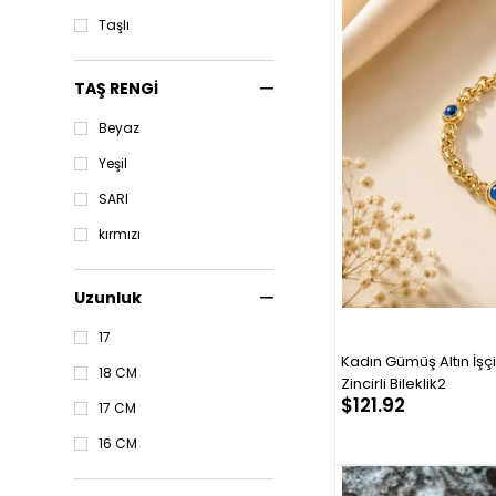
Çift Renk
Taşlı
TAŞ RENGİ
Beyaz
Yeşil
SARI
kırmızı
Uzunluk
17
Kadın Gümüş Altın İşç
18 CM
Zincirli Bileklik2
$121.92
17 CM
16 CM