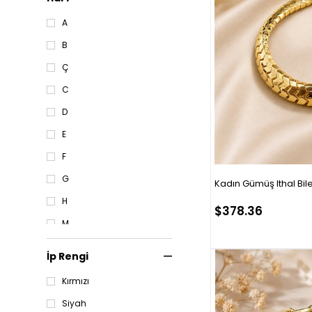
14K ALTIN
A
KİŞİYE ÖZEL
B
YÜZÜK
Ç
MARKA TAKILAR
C
HAL HAL
D
KOMBİNİM
E
SAAT
F
G
Kadın Gümüş Ithal Bile
H
$378.36
M
N
İp Rengi
Ö
Kırmızı
S
Siyah