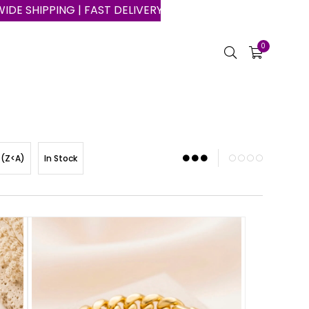
DELIVERY | SAFE SHOPPING ON THE INTERNET
0
 (Z<A)
In Stock