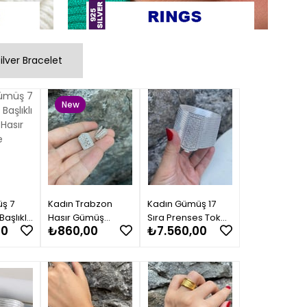
ilver Bracelet
New
Item
ş 7
Kadın Trabzon
Kadın Gümüş 17
Başlıklı
Hasır Gümüş
Sıra Prenses Tokalı
00
₺860,00
₺7.560,00
sır
Prenses Toka
Trabzon Hasır
Küpe 0329
Bileklik