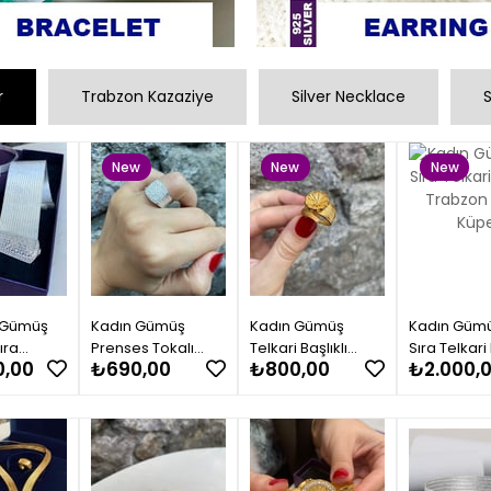
r
Trabzon Kazaziye
Silver Necklace
S
New
New
New
Item
Item
Item
 Gümüş
Kadın Gümüş
Kadın Gümüş
Kadın Gümü
ıra
Prenses Tokalı
Telkari Başlıklı
Sıra Telkari 
0,00
₺690,00
₺800,00
₺2.000,
Sıra
Trabzon Hasır
Trabzon Hasır
Trabzon Ha
 Set
Yüzük
Yüzük
Küpe