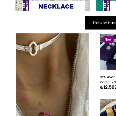
Trabzon Hası
New
Item
925 Ayar
Kadın 17 S
₺12.50
Bileklik 5 
Gerdanlık
Takımı