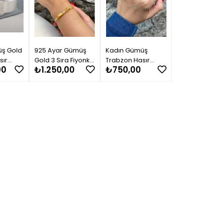
üş Gold
925 Ayar Gümüş
Kadın Gümüş
sır
Gold 3 Sıra Fiyonk
Trabzon Hasır
00
₺1.250,00
₺750,00
ka 7
Hasır Bileklik 0117
Yüzük2