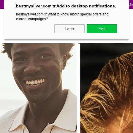
WORLD WIDE SHIPPING | FAST DELIVE
bestmysilver.com.tr Add to desktop notifications.
bestmysilver.com.tr Want to know about special offers and
current campaigns?
Later
Yes