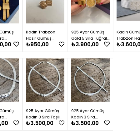
 Gümüş
Kadın Trabzon
925 Ayar Gümüş
Kadın Güm
ıra
Hasır Gümüş
Gold 5 Sıra Tuğralı
Trabzon Ha
0,00
₺950,00
₺3.900,00
₺3.600,
lye 19
Prenses Toka
Hasır Bileklik
Prenses To
Bileklik
Küpe
Sıra Bileklik
m
 Gümüş
925 Ayar Gümüş
925 Ayar Gümüş
ıra
Kadın 3 Sıra Taşlı
Kadın 3 Sıra
,00
₺3.500,00
₺3.500,00
sır Set
Set Takımı
Tasarım Set Takımı