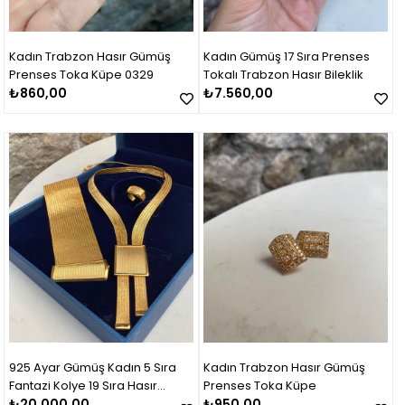
Kadın Trabzon Hasır Gümüş
Kadın Gümüş 17 Sıra Prenses
Prenses Toka Küpe 0329
Tokalı Trabzon Hasır Bileklik
₺860,00
₺7.560,00
925 Ayar Gümüş Kadın 5 Sıra
Kadın Trabzon Hasır Gümüş
Fantazi Kolye 19 Sıra Hasır
Prenses Toka Küpe
Bileklik Set Takım
₺20.000,00
₺950,00