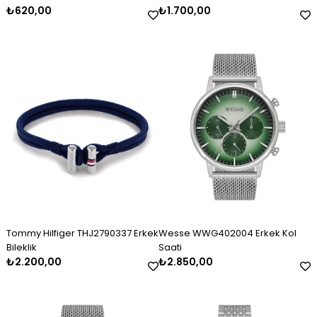
₺620,00
₺1.700,00
Tommy Hilfiger THJ2790337 Erkek
Wesse WWG402004 Erkek Kol
Bileklik
Saati
₺2.200,00
₺2.850,00