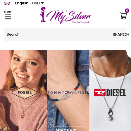
English - USD
0
MENU