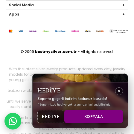
Social Media
Apps
© 2009
bestmysilver.com.tr
- All rights reserved.
With the latest silver jewelry products updated every day, jewelry
models for both working business women and housewives and
young girls are silver necklaces, silver earrings, silver rings, silver
bracelets,
trabzon wicker, trabzon kazaziye, gold series, personalized jewelry
HEDİYE
×
and brand jewelry since 2009
Sepette geçerli indirim kodunuz burada!
until we serve you. Other 925 sterling jewelry products that you can
*Sepetinizde hediye çeki alanından kullanabilirsiniz.
easily combine with all jewelry products that will make you look
both elegant and stylish.
KOPYALA
HEDIYE
You can find it on our website. You can be more elegant on your
special days and nights with all our silver special design products
that you can buy from our site,
and you can feel more comfortable. Our stocks include both the