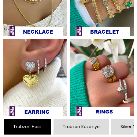
Trabzon Hasır
Trabzon Kazaziye
Silver 