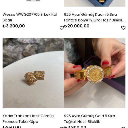
Wesse WWG207705 Erkek Kol
925 Ayar Gümüş Kadın 5 Sıra
Saati
Fantazi Kolye 19 Sıra Hasır Bileklik
₺3.200,00
Set Takım
₺20.000,00
Kadın Trabzon Hasır Gümüş
925 Ayar Gümüş Gold 5 Sıra
Prenses Toka Küpe
Tuğralı Hasır Bileklik
₺950,00
₺3.900,00