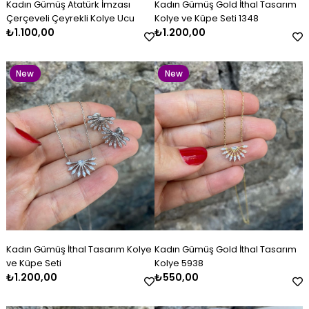
Kadın Gümüş Atatürk İmzası
Kadın Gümüş Gold İthal Tasarım
Item
Item
Çerçeveli Çeyrekli Kolye Ucu
Kolye ve Küpe Seti 1348
₺1.100,00
₺1.200,00
New
New
Item
Item
Kadın Gümüş Kazaziye Kombin
Kadın Gümüş İthal Tasarım
Kadın Gümüş Lacivert Beyaz
Kadın Gümüş Çift Renkli
Kadın Gümüş Gold İthal
Kadın Gümüş Baget Bileklik
Set
Kolye ve Küpe Seti
Mineli Kelepçe
Kazaziye Küpe
Tasarım Kolye 5938
₺4.800,00
₺1.200,00
₺2.600,00
₺500,00
₺550,00
₺2.800,00
New
New
Kadın Gümüş İthal Tasarım Kolye
Kadın Gümüş Gold İthal Tasarım
Item
Item
ve Küpe Seti
Kolye 5938
₺1.200,00
₺550,00