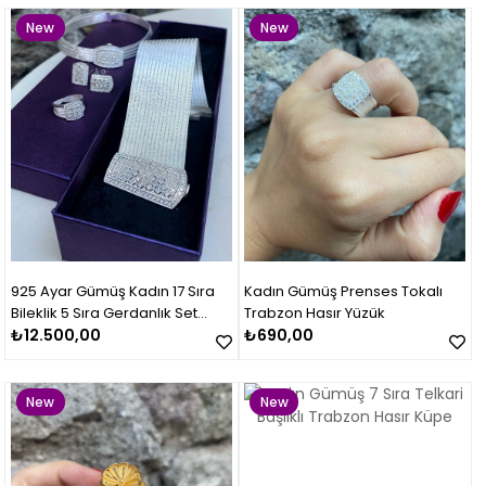
New
New
Item
Item
925 Ayar Gümüş Kadın 17 Sıra
Kadın Gümüş Prenses Tokalı
Bileklik 5 Sıra Gerdanlık Set
Trabzon Hasır Yüzük
Takımı
₺12.500,00
₺690,00
New
New
Item
Item