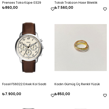
Prenses Toka Küpe 0329
Tokalı Trabzon Hasır Bileklik
₺860,00
₺7.560,00
Erkek Gümüş Oksitli Kazaziye
Kadın Gümüş Mineli Set Takımı
Kadın Gümüş Baget Taşlı Zirkon
Erkek Gümüş Kazaziye Tesbih
Kadın Gümüş Mineli Kolye
Kadın Gümüş Gold Taşlı Markiz
Tesbih
Kelepçe
Bileklik 2325
₺2.120,00
₺9.100,00
₺4.100,00
₺2.120,00
₺4.500,00
₺3.000,00
Fossil FS6022 Erkek Kol Saati
Kadın Gümüş Üç Renkli Yüzük
₺7.900,00
₺850,00