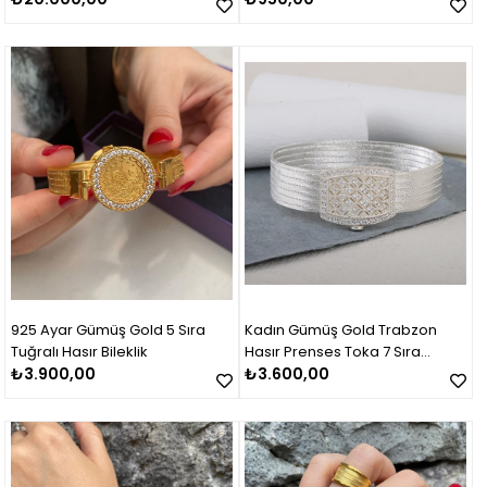
925 Ayar Gümüş Gold 5 Sıra
Kadın Gümüş Gold Trabzon
Tuğralı Hasır Bileklik
Hasır Prenses Toka 7 Sıra
₺3.900,00
Bileklik
₺3.600,00