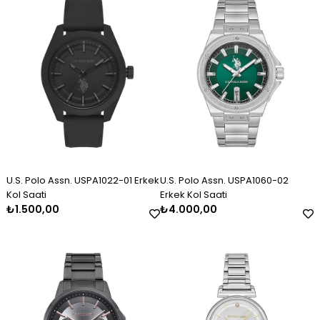
Erkek Gümüş Kazaziye Tesbih
Kadın Gümüş Trend Tasarım
Kadın Gümüş Taşlı Markiz
Kolye
Bileklik 2325
₺2.120,00
₺11.000,00
₺3.000,00
U.S. Polo Assn. USPA1022-01 Erkek
U.S. Polo Assn. USPA1060-02
Kol Saati
Erkek Kol Saati
₺1.500,00
₺4.000,00