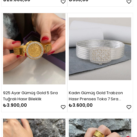
925 Ayar Gümüş Gold 5 Sıra
Kadın Gümüş Gold Trabzon
Tuğralı Hasır Bileklik
Hasır Prenses Toka 7 Sıra
₺3.900,00
Bileklik
₺3.600,00