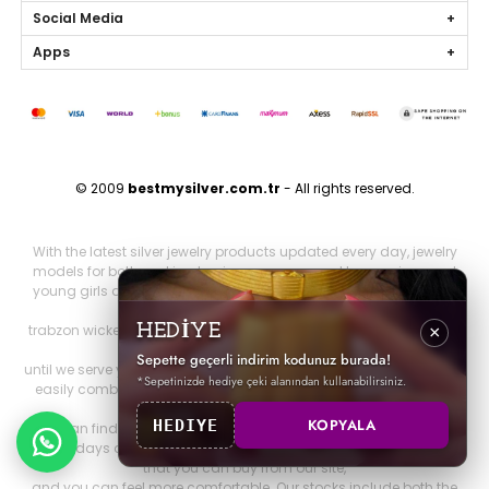
Social Media
Apps
© 2009
bestmysilver.com.tr
- All rights reserved.
With the latest silver jewelry products updated every day, jewelry
models for both working business women and housewives and
young girls are silver necklaces, silver earrings, silver rings, silver
bracelets,
trabzon wicker, trabzon kazaziye, gold series, personalized jewelry
HEDİYE
×
and brand jewelry since 2009
Sepette geçerli indirim kodunuz burada!
until we serve you. Other 925 sterling jewelry products that you can
*Sepetinizde hediye çeki alanından kullanabilirsiniz.
easily combine with all jewelry products that will make you look
both elegant and stylish.
KOPYALA
HEDIYE
You can find it on our website. You can be more elegant on your
special days and nights with all our silver special design products
that you can buy from our site,
and you can feel more comfortable. Our stocks include both the