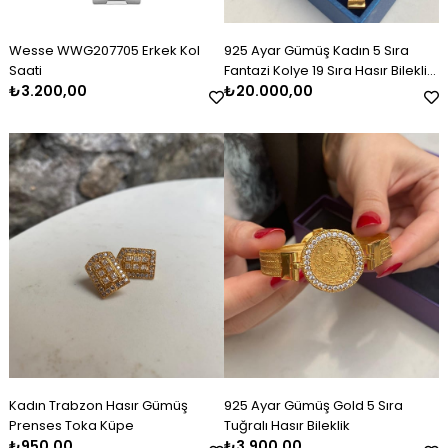
Wesse WWG207705 Erkek Kol
925 Ayar Gümüş Kadın 5 Sıra
Saati
Fantazi Kolye 19 Sıra Hasır Bileklik
₺3.200,00
Set Takım
₺20.000,00
Kadın Trabzon Hasır Gümüş
925 Ayar Gümüş Gold 5 Sıra
Prenses Toka Küpe
Tuğralı Hasır Bileklik
₺950,00
₺3.900,00