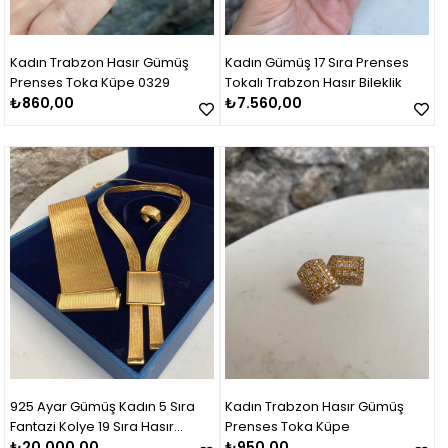
Kadın Trabzon Hasır Gümüş
Kadın Gümüş 17 Sıra Prenses
Prenses Toka Küpe 0329
Tokalı Trabzon Hasır Bileklik
₺860,00
₺7.560,00
925 Ayar Gümüş Kadın 5 Sıra
Kadın Trabzon Hasır Gümüş
Fantazi Kolye 19 Sıra Hasır
Prenses Toka Küpe
Bileklik Set Takım
₺20.000,00
₺950,00