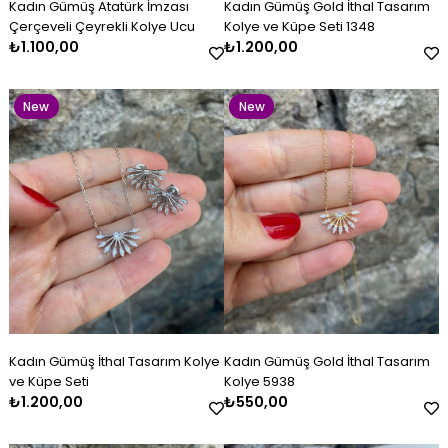
Kadın Gümüş Atatürk İmzası
Kadın Gümüş Gold İthal Tasarım
Item
Item
Çerçeveli Çeyrekli Kolye Ucu
Kolye ve Küpe Seti 1348
₺1.100,00
₺1.200,00
New
New
Item
Item
Kadın Gümüş Kazaziye Kombin
Kadın Gümüş İthal Tasarım
Kadın Gümüş Lacivert Beyaz
Kadın Gümüş Çift Renkli
Kadın Gümüş Gold İthal
Kadın Gümüş Baget Bileklik
Set
Kolye ve Küpe Seti
Mineli Kelepçe
Kazaziye Küpe
Tasarım Kolye 5938
₺4.800,00
₺1.200,00
₺2.600,00
₺500,00
₺550,00
₺2.800,00
New
New
Kadın Gümüş İthal Tasarım Kolye
Kadın Gümüş Gold İthal Tasarım
Item
Item
ve Küpe Seti
Kolye 5938
₺1.200,00
₺550,00