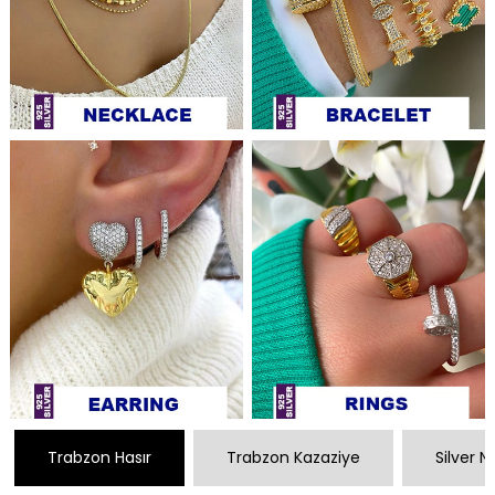
Trabzon Hasır
Trabzon Kazaziye
Silver 