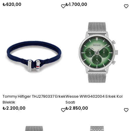
₺620,00
₺1.700,00
Tommy Hilfiger THJ2790337 Erkek
Wesse WWG402004 Erkek Kol
Bileklik
Saati
₺2.200,00
₺2.850,00