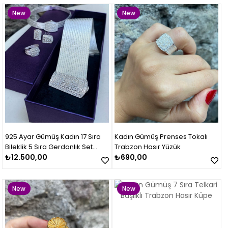
New
New
Item
Item
925 Ayar Gümüş Kadın 17 Sıra
Kadın Gümüş Prenses Tokalı
Bileklik 5 Sıra Gerdanlık Set
Trabzon Hasır Yüzük
Takımı
₺12.500,00
₺690,00
New
New
Item
Item