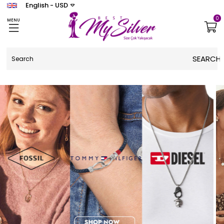
English - USD
0
MENU