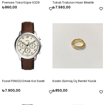
Prenses Toka Küpe 0329
Tokalı Trabzon Hasır Bileklik
₺860,00
₺7.560,00
Erkek Gümüş Oksitli Kazaziye
Kadın Gümüş Mineli Set Takımı
Kadın Gümüş Baget Taşlı Zirkon
Erkek Gümüş Kazaziye Tesbih
Kadın Gümüş Mineli Kolye
Kadın Gümüş Gold Taşlı Markiz
Tesbih
Kelepçe
Bileklik 2325
₺2.120,00
₺9.100,00
₺4.100,00
₺2.120,00
₺4.500,00
₺3.000,00
Fossil FS6022 Erkek Kol Saati
Kadın Gümüş Üç Renkli Yüzük
₺7.900,00
₺850,00