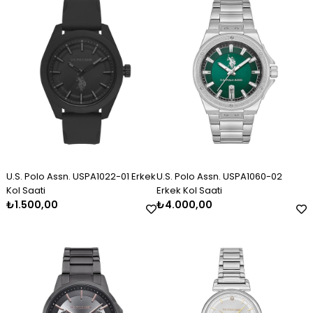
Erkek Gümüş Kazaziye Tesbih
Kadın Gümüş Trend Tasarım
Kadın Gümüş Taşlı Markiz
Kolye
Bileklik 2325
₺2.120,00
₺11.000,00
₺3.000,00
U.S. Polo Assn. USPA1022-01 Erkek
U.S. Polo Assn. USPA1060-02
Kol Saati
Erkek Kol Saati
₺1.500,00
₺4.000,00