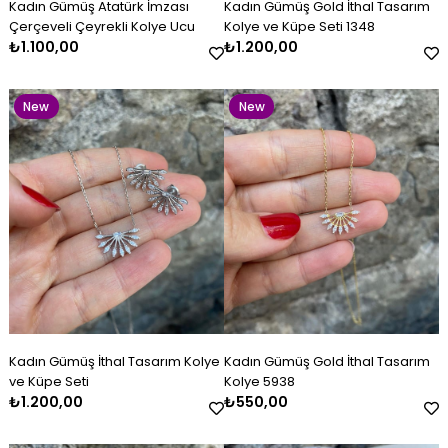
Kadın Gümüş Atatürk İmzası
Kadın Gümüş Gold İthal Tasarım
Item
Item
Çerçeveli Çeyrekli Kolye Ucu
Kolye ve Küpe Seti 1348
₺1.100,00
₺1.200,00
New
New
Item
Item
Kadın Gümüş Kazaziye Kombin
Kadın Gümüş İthal Tasarım
Kadın Gümüş Lacivert Beyaz
Kadın Gümüş Çift Renkli
Kadın Gümüş Gold İthal
Kadın Gümüş Baget Bileklik
Set
Kolye ve Küpe Seti
Mineli Kelepçe
Kazaziye Küpe
Tasarım Kolye 5938
₺4.800,00
₺1.200,00
₺2.600,00
₺500,00
₺550,00
₺2.800,00
New
New
Kadın Gümüş İthal Tasarım Kolye
Kadın Gümüş Gold İthal Tasarım
Item
Item
ve Küpe Seti
Kolye 5938
₺1.200,00
₺550,00