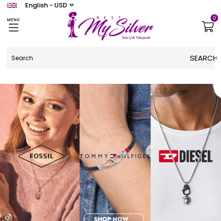
English - USD
0
MENU