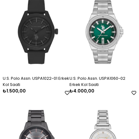
Erkek Gümüş Kazaziye Tesbih
Kadın Gümüş Trend Tasarım
Kadın Gümüş Taşlı Markiz
Kolye
Bileklik 2325
₺2.120,00
₺11.000,00
₺3.000,00
U.S. Polo Assn. USPA1022-01 Erkek
U.S. Polo Assn. USPA1060-02
Kol Saati
Erkek Kol Saati
₺1.500,00
₺4.000,00