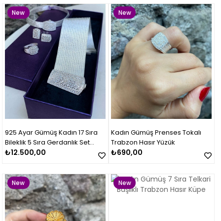
New
New
Item
Item
925 Ayar Gümüş Kadın 17 Sıra
Kadın Gümüş Prenses Tokalı
Bileklik 5 Sıra Gerdanlık Set
Trabzon Hasır Yüzük
Takımı
₺12.500,00
₺690,00
New
New
Item
Item