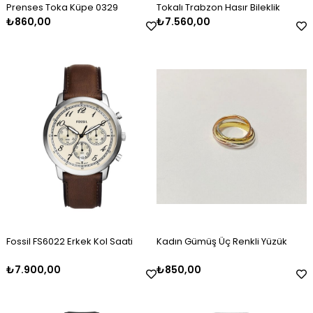
Prenses Toka Küpe 0329
Tokalı Trabzon Hasır Bileklik
₺860,00
₺7.560,00
Erkek Gümüş Oksitli Kazaziye
Kadın Gümüş Mineli Set Takımı
Kadın Gümüş Baget Taşlı Zirkon
Erkek Gümüş Kazaziye Tesbih
Kadın Gümüş Mineli Kolye
Kadın Gümüş Gold Taşlı Markiz
Tesbih
Kelepçe
Bileklik 2325
₺2.120,00
₺9.100,00
₺4.100,00
₺2.120,00
₺4.500,00
₺3.000,00
Fossil FS6022 Erkek Kol Saati
Kadın Gümüş Üç Renkli Yüzük
₺7.900,00
₺850,00