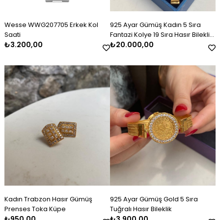
Wesse WWG207705 Erkek Kol
925 Ayar Gümüş Kadın 5 Sıra
Saati
Fantazi Kolye 19 Sıra Hasır Bileklik
₺3.200,00
Set Takım
₺20.000,00
Kadın Trabzon Hasır Gümüş
925 Ayar Gümüş Gold 5 Sıra
Prenses Toka Küpe
Tuğralı Hasır Bileklik
₺950,00
₺3.900,00