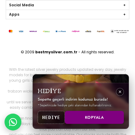
Social Media
Apps
© 2009
bestmysilver.com.tr
- All rights reserved.
With the latest silver jewelry products updated every day, jewelry
models for both working business women and housewives and
young girls are silver necklaces, silver earrings, silver rings, silver
bracelets,
trabzon wicker, trabzon kazaziye, gold series, personalized jewelry
HEDİYE
×
and brand jewelry since 2009
Sepette geçerli indirim kodunuz burada!
until we serve you. Other 925 sterling jewelry products that you can
*Sepetinizde hediye çeki alanından kullanabilirsiniz.
easily combine with all jewelry products that will make you look
both elegant and stylish.
KOPYALA
HEDIYE
You can find it on our website. You can be more elegant on your
special days and nights with all our silver special design products
that you can buy from our site,
and you can feel more comfortable. Our stocks include both the