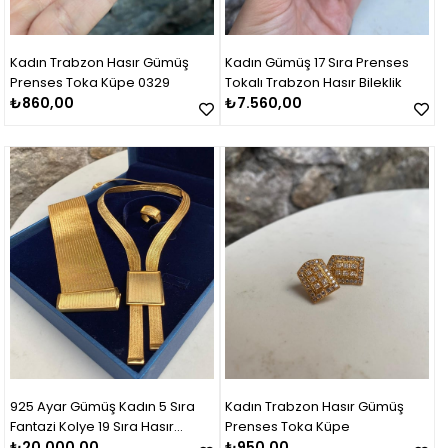
Kadın Trabzon Hasır Gümüş
Kadın Gümüş 17 Sıra Prenses
Prenses Toka Küpe 0329
Tokalı Trabzon Hasır Bileklik
₺860,00
₺7.560,00
925 Ayar Gümüş Kadın 5 Sıra
Kadın Trabzon Hasır Gümüş
Fantazi Kolye 19 Sıra Hasır
Prenses Toka Küpe
Bileklik Set Takım
₺20.000,00
₺950,00