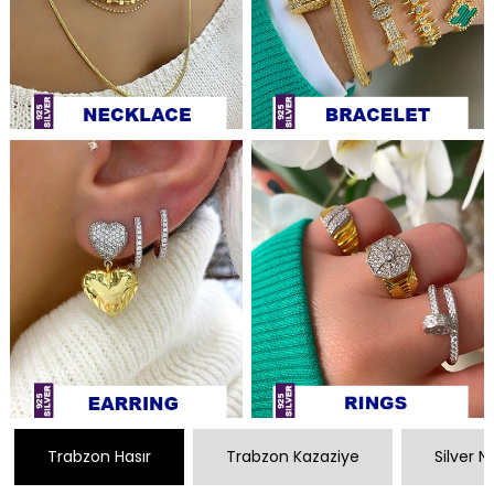
Trabzon Hasır
Trabzon Kazaziye
Silver 