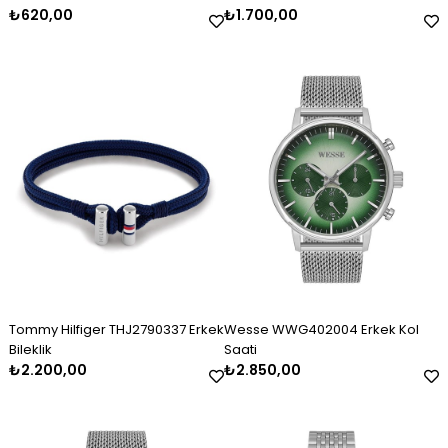
₺620,00
₺1.700,00
Tommy Hilfiger THJ2790337 Erkek
Wesse WWG402004 Erkek Kol
Bileklik
Saati
₺2.200,00
₺2.850,00