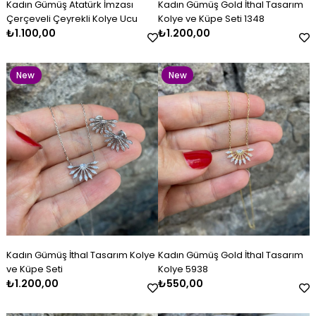
Kadın Gümüş Atatürk İmzası
Kadın Gümüş Gold İthal Tasarım
Item
Item
Çerçeveli Çeyrekli Kolye Ucu
Kolye ve Küpe Seti 1348
₺1.100,00
₺1.200,00
New
New
Item
Item
Kadın Gümüş Kazaziye Kombin
Kadın Gümüş İthal Tasarım
Kadın Gümüş Lacivert Beyaz
Kadın Gümüş Çift Renkli
Kadın Gümüş Gold İthal
Kadın Gümüş Baget Bileklik
Set
Kolye ve Küpe Seti
Mineli Kelepçe
Kazaziye Küpe
Tasarım Kolye 5938
₺4.800,00
₺1.200,00
₺2.600,00
₺500,00
₺550,00
₺2.800,00
New
New
Kadın Gümüş İthal Tasarım Kolye
Kadın Gümüş Gold İthal Tasarım
Item
Item
ve Küpe Seti
Kolye 5938
₺1.200,00
₺550,00