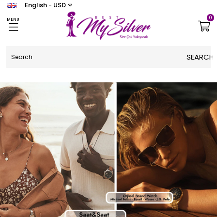
English - USD
0
MENU