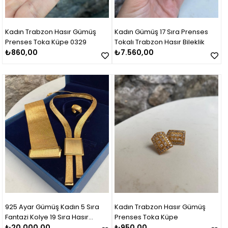
Kadın Trabzon Hasır Gümüş
Kadın Gümüş 17 Sıra Prenses
Prenses Toka Küpe 0329
Tokalı Trabzon Hasır Bileklik
₺860,00
₺7.560,00
925 Ayar Gümüş Kadın 5 Sıra
Kadın Trabzon Hasır Gümüş
Fantazi Kolye 19 Sıra Hasır
Prenses Toka Küpe
Bileklik Set Takım
₺20.000,00
₺950,00