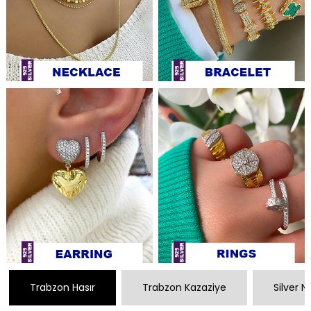
Trabzon Hasır
Trabzon Kazaziye
Silver 