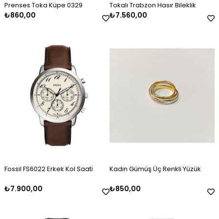
Prenses Toka Küpe 0329
Tokalı Trabzon Hasır Bileklik
₺860,00
₺7.560,00
Erkek Gümüş Oksitli Kazaziye
Kadın Gümüş Mineli Set Takımı
Kadın Gümüş Baget Taşlı Zirkon
Erkek Gümüş Kazaziye Tesbih
Kadın Gümüş Mineli Kolye
Kadın Gümüş Gold Taşlı Markiz
Tesbih
Kelepçe
Bileklik 2325
₺2.120,00
₺9.100,00
₺4.100,00
₺2.120,00
₺4.500,00
₺3.000,00
Fossil FS6022 Erkek Kol Saati
Kadın Gümüş Üç Renkli Yüzük
₺7.900,00
₺850,00