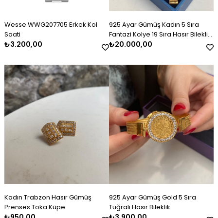
Wesse WWG207705 Erkek Kol
925 Ayar Gümüş Kadın 5 Sıra
Saati
Fantazi Kolye 19 Sıra Hasır Bileklik
₺3.200,00
Set Takım
₺20.000,00
Kadın Trabzon Hasır Gümüş
925 Ayar Gümüş Gold 5 Sıra
Prenses Toka Küpe
Tuğralı Hasır Bileklik
₺950,00
₺3.900,00