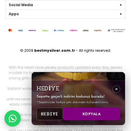
Social Media
Apps
© 2009
bestmysilver.com.tr
- All rights reserved.
With the latest silver jewelry products updated every day, jewelry
models for both working business women and housewives and
young girls are silver necklaces, silver earrings, silver rings, silver
bracelets,
trabzon wicker, trabzon kazaziye, gold series, personalized jewelry
HEDİYE
×
and brand jewelry since 2009
Sepette geçerli indirim kodunuz burada!
until we serve you. Other 925 sterling jewelry products that you can
*Sepetinizde hediye çeki alanından kullanabilirsiniz.
easily combine with all jewelry products that will make you look
both elegant and stylish.
KOPYALA
HEDIYE
You can find it on our website. You can be more elegant on your
special days and nights with all our silver special design products
that you can buy from our site,
and you can feel more comfortable. Our stocks include both the