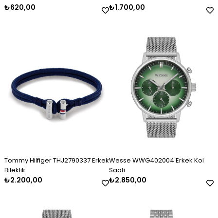
₺620,00
₺1.700,00
Tommy Hilfiger THJ2790337 Erkek
Wesse WWG402004 Erkek Kol
Bileklik
Saati
₺2.200,00
₺2.850,00