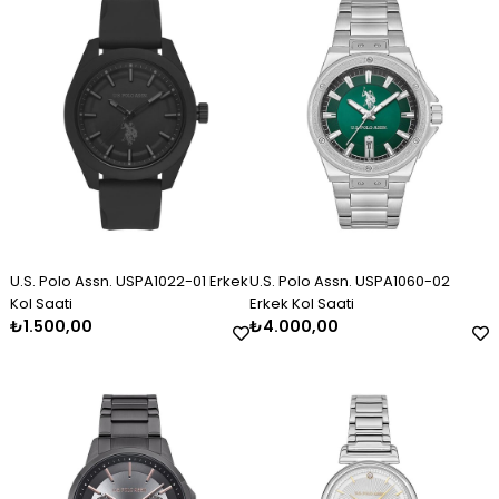
Erkek Gümüş Kazaziye Tesbih
Kadın Gümüş Trend Tasarım
Kadın Gümüş Taşlı Markiz
Kolye
Bileklik 2325
₺2.120,00
₺11.000,00
₺3.000,00
U.S. Polo Assn. USPA1022-01 Erkek
U.S. Polo Assn. USPA1060-02
Kol Saati
Erkek Kol Saati
₺1.500,00
₺4.000,00