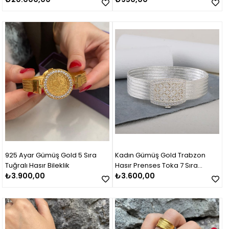
925 Ayar Gümüş Gold 5 Sıra
Kadın Gümüş Gold Trabzon
Tuğralı Hasır Bileklik
Hasır Prenses Toka 7 Sıra
₺3.900,00
Bileklik
₺3.600,00