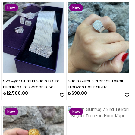
New
New
Item
Item
925 Ayar Gümüş Kadın 17 Sıra
Kadın Gümüş Prenses Tokalı
Bileklik 5 Sıra Gerdanlık Set
Trabzon Hasır Yüzük
Takımı
₺12.500,00
₺690,00
New
New
Item
Item