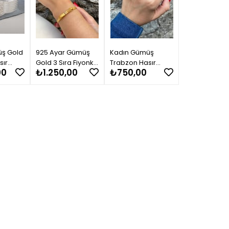
üş Gold
925 Ayar Gümüş
Kadın Gümüş
sır
Gold 3 Sıra Fiyonk
Trabzon Hasır
00
₺1.250,00
₺750,00
ka 7
Hasır Bileklik 0117
Yüzük2