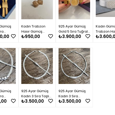
 Gümüş
Kadın Trabzon
925 Ayar Gümüş
Kadın Güm
ıra
Hasır Gümüş
Gold 5 Sıra Tuğralı
Trabzon Ha
0,00
₺950,00
₺3.900,00
₺3.600,
lye 19
Prenses Toka
Hasır Bileklik
Prenses To
Bileklik
Küpe
Sıra Bileklik
m
 Gümüş
925 Ayar Gümüş
925 Ayar Gümüş
ıra
Kadın 3 Sıra Taşlı
Kadın 3 Sıra
,00
₺3.500,00
₺3.500,00
sır Set
Set Takımı
Tasarım Set Takımı