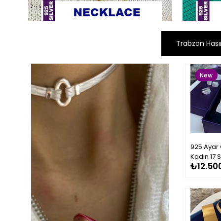
Trabzon Hası
New
Item
925 Ayar
Kadın 17 S
₺12.50
Bileklik 5 
Gerdanlık
Takımı