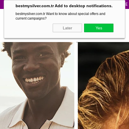
WORLD WIDE SHIPPING | FAST DELIVE
bestmysilver.com.tr Add to desktop notifications.
bestmysilver.com.tr Want to know about special offers and
current campaigns?
Later
Yes