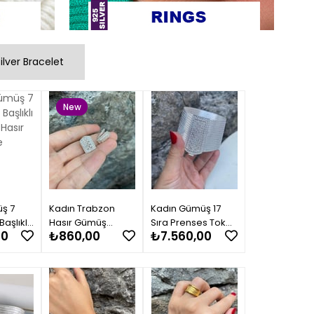
ilver Bracelet
New
Item
ş 7
Kadın Trabzon
Kadın Gümüş 17
Başlıklı
Hasır Gümüş
Sıra Prenses Tokalı
00
₺860,00
₺7.560,00
sır
Prenses Toka
Trabzon Hasır
Küpe 0329
Bileklik