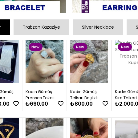
r
Trabzon Kazaziye
Silver Necklace
S
New
New
New
Item
Item
Item
 Gümüş
Kadın Gümüş
Kadın Gümüş
Kadın Gümü
ıra
Prenses Tokalı
Telkari Başlıklı
Sıra Telkari 
0,00
₺690,00
₺800,00
₺2.000,
Sıra
Trabzon Hasır
Trabzon Hasır
Trabzon Ha
 Set
Yüzük
Yüzük
Küpe