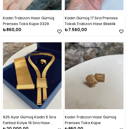
Kadın Trabzon Hasır Gümüş
Kadın Gümüş 17 Sıra Prenses
Prenses Toka Küpe 0329
Tokalı Trabzon Hasır Bileklik
₺860,00
₺7.560,00
925 Ayar Gümüş Kadın 5 Sıra
Kadın Trabzon Hasır Gümüş
Fantazi Kolye 19 Sıra Hasır
Prenses Toka Küpe
Bileklik Set Takım
₺20.000,00
₺950,00