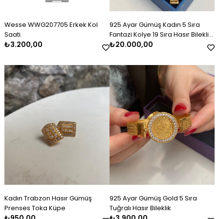
Wesse WWG207705 Erkek Kol
925 Ayar Gümüş Kadın 5 Sıra
Saati
Fantazi Kolye 19 Sıra Hasır Bileklik
₺3.200,00
Set Takım
₺20.000,00
Kadın Trabzon Hasır Gümüş
925 Ayar Gümüş Gold 5 Sıra
Prenses Toka Küpe
Tuğralı Hasır Bileklik
₺950,00
₺3.900,00