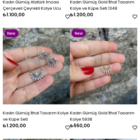
Kadın Gümüş Atatürk İmzası
Kadın Gümüş Gold İthal Tasarım
Item
Item
Çerçeveli Çeyrekli Kolye Ucu
Kolye ve Küpe Seti 1348
₺1.100,00
₺1.200,00
New
New
Item
Item
Kadın Gümüş Kazaziye Kombin
Kadın Gümüş İthal Tasarım
Kadın Gümüş Lacivert Beyaz
Kadın Gümüş Çift Renkli
Kadın Gümüş Gold İthal
Kadın Gümüş Baget Bileklik
Set
Kolye ve Küpe Seti
Mineli Kelepçe
Kazaziye Küpe
Tasarım Kolye 5938
₺4.800,00
₺1.200,00
₺2.600,00
₺500,00
₺550,00
₺2.800,00
New
New
Kadın Gümüş İthal Tasarım Kolye
Kadın Gümüş Gold İthal Tasarım
Item
Item
ve Küpe Seti
Kolye 5938
₺1.200,00
₺550,00