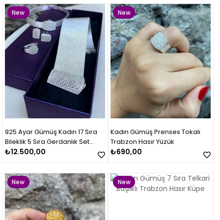
New
New
Item
Item
925 Ayar Gümüş Kadın 17 Sıra
Kadın Gümüş Prenses Tokalı
Bileklik 5 Sıra Gerdanlık Set
Trabzon Hasır Yüzük
Takımı
₺12.500,00
₺690,00
New
New
Item
Item