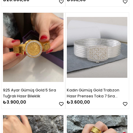
925 Ayar Gümüş Gold 5 Sıra
Kadın Gümüş Gold Trabzon
Tuğralı Hasır Bileklik
Hasır Prenses Toka 7 Sıra
₺3.900,00
Bileklik
₺3.600,00