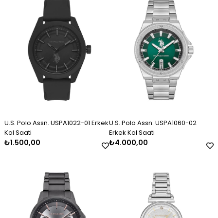
Erkek Gümüş Kazaziye Tesbih
Kadın Gümüş Trend Tasarım
Kadın Gümüş Taşlı Markiz
Kolye
Bileklik 2325
₺2.120,00
₺11.000,00
₺3.000,00
U.S. Polo Assn. USPA1022-01 Erkek
U.S. Polo Assn. USPA1060-02
Kol Saati
Erkek Kol Saati
₺1.500,00
₺4.000,00