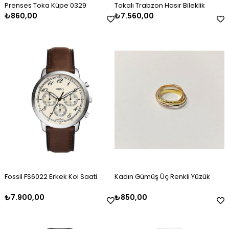
Prenses Toka Küpe 0329
Tokalı Trabzon Hasır Bileklik
₺860,00
₺7.560,00
Erkek Gümüş Oksitli Kazaziye
Kadın Gümüş Mineli Set Takımı
Kadın Gümüş Baget Taşlı Zirkon
Erkek Gümüş Kazaziye Tesbih
Kadın Gümüş Mineli Kolye
Kadın Gümüş Gold Taşlı Markiz
Tesbih
Kelepçe
Bileklik 2325
₺2.120,00
₺9.100,00
₺4.100,00
₺2.120,00
₺4.500,00
₺3.000,00
Fossil FS6022 Erkek Kol Saati
Kadın Gümüş Üç Renkli Yüzük
₺7.900,00
₺850,00