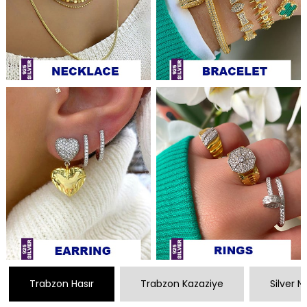
Trabzon Hasır
Trabzon Kazaziye
Silver 