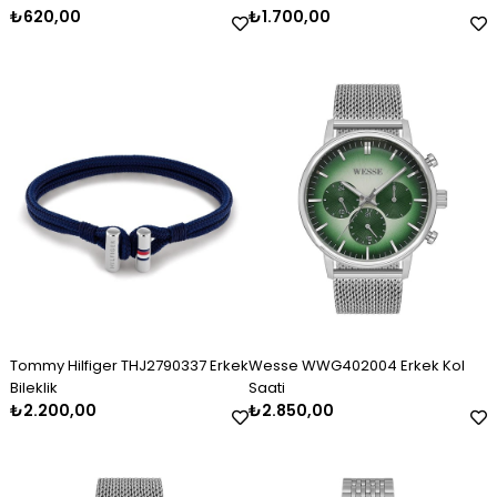
₺620,00
₺1.700,00
Tommy Hilfiger THJ2790337 Erkek
Wesse WWG402004 Erkek Kol
Bileklik
Saati
₺2.200,00
₺2.850,00