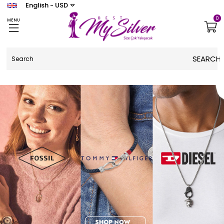
English - USD
0
MENU