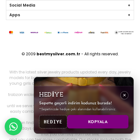
Social Media
Apps
© 2009
bestmysilver.com.tr
- All rights reserved.
With the latest silver jewelry products updated every day, jewelry
models for both working business women and housewives and
young girls are silver necklaces, silver earrings, silver rings, silver
bracelets,
trabzon wicker, trabzon kazaziye, gold series, personalized jewelry
HEDİYE
×
and brand jewelry since 2009
Sepette geçerli indirim kodunuz burada!
until we serve you. Other 925 sterling jewelry products that you can
*Sepetinizde hediye çeki alanından kullanabilirsiniz.
easily combine with all jewelry products that will make you look
both elegant and stylish.
KOPYALA
HEDIYE
You can find it on our website. You can be more elegant on your
special days and nights with all our silver special design products
that you can buy from our site,
and you can feel more comfortable. Our stocks include both the