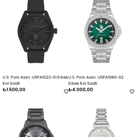
Erkek Gümüş Kazaziye Tesbih
Kadın Gümüş Trend Tasarım
Kadın Gümüş Taşlı Markiz
Kolye
Bileklik 2325
₺2.120,00
₺11.000,00
₺3.000,00
U.S. Polo Assn. USPA1022-01 Erkek
U.S. Polo Assn. USPA1060-02
Kol Saati
Erkek Kol Saati
₺1.500,00
₺4.000,00