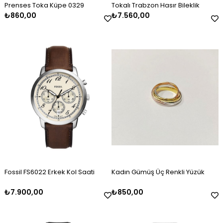
Prenses Toka Küpe 0329
Tokalı Trabzon Hasır Bileklik
₺860,00
₺7.560,00
Erkek Gümüş Oksitli Kazaziye
Kadın Gümüş Mineli Set Takımı
Kadın Gümüş Baget Taşlı Zirkon
Erkek Gümüş Kazaziye Tesbih
Kadın Gümüş Mineli Kolye
Kadın Gümüş Gold Taşlı Markiz
Tesbih
Kelepçe
Bileklik 2325
₺2.120,00
₺9.100,00
₺4.100,00
₺2.120,00
₺4.500,00
₺3.000,00
Fossil FS6022 Erkek Kol Saati
Kadın Gümüş Üç Renkli Yüzük
₺7.900,00
₺850,00