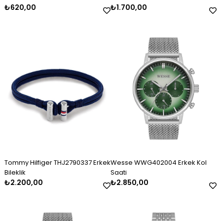
₺620,00
₺1.700,00
Tommy Hilfiger THJ2790337 Erkek
Wesse WWG402004 Erkek Kol
Bileklik
Saati
₺2.200,00
₺2.850,00