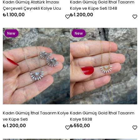
Kadın Gümüş Atatürk İmzası
Kadın Gümüş Gold İthal Tasarım
Item
Item
Çerçeveli Çeyrekli Kolye Ucu
Kolye ve Küpe Seti 1348
₺1.100,00
₺1.200,00
New
New
Item
Item
Kadın Gümüş Kazaziye Kombin
Kadın Gümüş İthal Tasarım
Kadın Gümüş Lacivert Beyaz
Kadın Gümüş Çift Renkli
Kadın Gümüş Gold İthal
Kadın Gümüş Baget Bileklik
Set
Kolye ve Küpe Seti
Mineli Kelepçe
Kazaziye Küpe
Tasarım Kolye 5938
₺4.800,00
₺1.200,00
₺2.600,00
₺500,00
₺550,00
₺2.800,00
New
New
Kadın Gümüş İthal Tasarım Kolye
Kadın Gümüş Gold İthal Tasarım
Item
Item
ve Küpe Seti
Kolye 5938
₺1.200,00
₺550,00