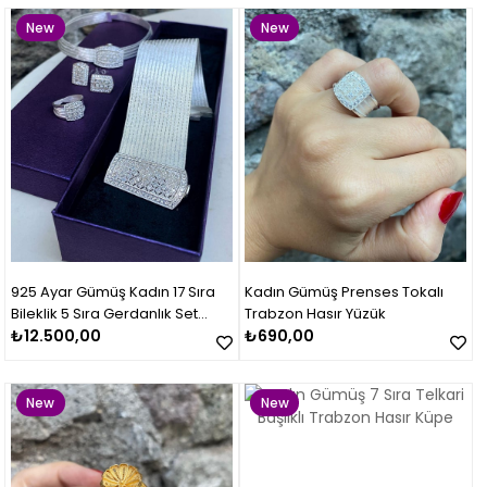
New
New
Item
Item
925 Ayar Gümüş Kadın 17 Sıra
Kadın Gümüş Prenses Tokalı
Bileklik 5 Sıra Gerdanlık Set
Trabzon Hasır Yüzük
Takımı
₺12.500,00
₺690,00
New
New
Item
Item