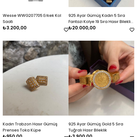
Wesse WWG207705 Erkek Kol
925 Ayar Gümüş Kadın 5 Sıra
Saati
Fantazi Kolye 19 Sıra Hasır Bileklik
₺3.200,00
Set Takım
₺20.000,00
Kadın Trabzon Hasır Gümüş
925 Ayar Gümüş Gold 5 Sıra
Prenses Toka Küpe
Tuğralı Hasır Bileklik
₺950,00
₺3.900,00