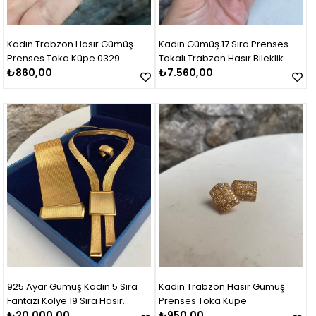
Kadın Trabzon Hasır Gümüş
Kadın Gümüş 17 Sıra Prenses
Prenses Toka Küpe 0329
Tokalı Trabzon Hasır Bileklik
₺860,00
₺7.560,00
925 Ayar Gümüş Kadın 5 Sıra
Kadın Trabzon Hasır Gümüş
Fantazi Kolye 19 Sıra Hasır
Prenses Toka Küpe
Bileklik Set Takım
₺20.000,00
₺950,00