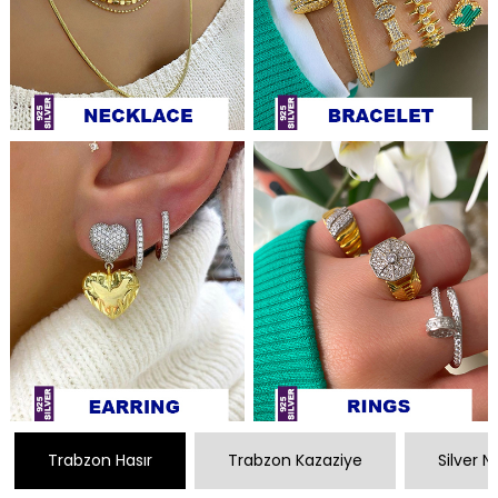
Trabzon Hasır
Trabzon Kazaziye
Silver 