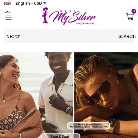
English - USD
0
MENU