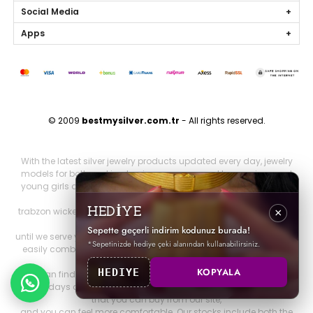
Social Media
Apps
© 2009
bestmysilver.com.tr
- All rights reserved.
With the latest silver jewelry products updated every day, jewelry
models for both working business women and housewives and
young girls are silver necklaces, silver earrings, silver rings, silver
bracelets,
trabzon wicker, trabzon kazaziye, gold series, personalized jewelry
HEDİYE
×
and brand jewelry since 2009
Sepette geçerli indirim kodunuz burada!
until we serve you. Other 925 sterling jewelry products that you can
*Sepetinizde hediye çeki alanından kullanabilirsiniz.
easily combine with all jewelry products that will make you look
both elegant and stylish.
KOPYALA
HEDIYE
You can find it on our website. You can be more elegant on your
special days and nights with all our silver special design products
that you can buy from our site,
and you can feel more comfortable. Our stocks include both the