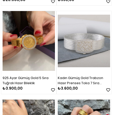
925 Ayar Gümüş Gold 5 Sıra
Kadın Gümüş Gold Trabzon
Tuğralı Hasır Bileklik
Hasır Prenses Toka 7 Sıra
₺3.900,00
Bileklik
₺3.600,00