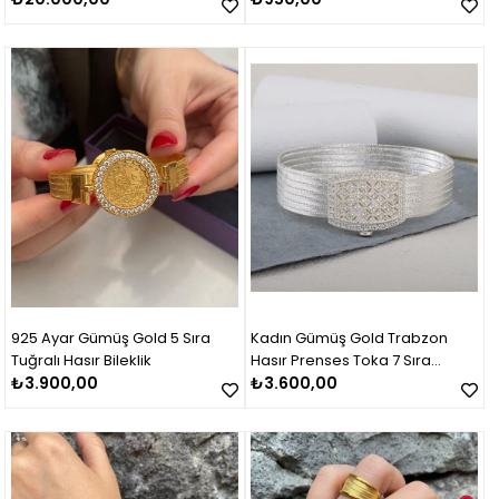
925 Ayar Gümüş Gold 5 Sıra
Kadın Gümüş Gold Trabzon
Tuğralı Hasır Bileklik
Hasır Prenses Toka 7 Sıra
₺3.900,00
Bileklik
₺3.600,00