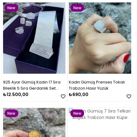
New
New
Item
Item
925 Ayar Gümüş Kadın 17 Sıra
Kadın Gümüş Prenses Tokalı
Bileklik 5 Sıra Gerdanlık Set
Trabzon Hasır Yüzük
Takımı
₺12.500,00
₺690,00
New
New
Item
Item