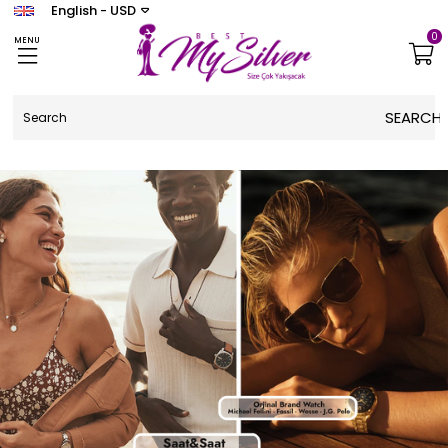
English - USD
0
MENU