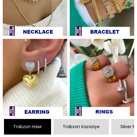
Trabzon Hasır
Trabzon Kazaziye
Silver 