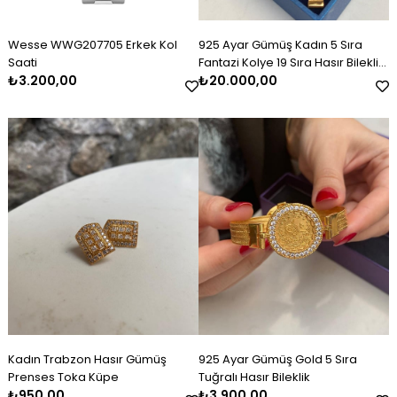
Wesse WWG207705 Erkek Kol
925 Ayar Gümüş Kadın 5 Sıra
Saati
Fantazi Kolye 19 Sıra Hasır Bileklik
₺3.200,00
Set Takım
₺20.000,00
Kadın Trabzon Hasır Gümüş
925 Ayar Gümüş Gold 5 Sıra
Prenses Toka Küpe
Tuğralı Hasır Bileklik
₺950,00
₺3.900,00