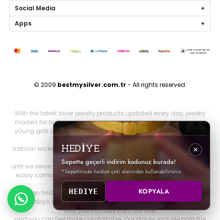
Social Media
Apps
© 2009
bestmysilver.com.tr
- All rights reserved.
With the latest silver jewelry products updated every day, jewelry
models for both working business women and housewives and
young girls are silver necklaces, silver earrings, silver rings, silver
bracelets,
trabzon wicker, trabzon kazaziye, gold series, personalized jewelry
HEDİYE
×
and brand jewelry since 2009
Sepette geçerli indirim kodunuz burada!
until we serve you. Other 925 sterling jewelry products that you can
*Sepetinizde hediye çeki alanından kullanabilirsiniz.
easily combine with all jewelry products that will make you look
both elegant and stylish.
KOPYALA
HEDIYE
You can find it on our website. You can be more elegant on your
special days and nights with all our silver special design products
that you can buy from our site,
and you can feel more comfortable. Our stocks include both the