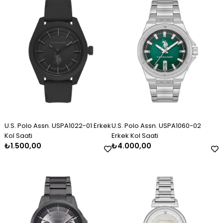
Erkek Gümüş Kazaziye Tesbih
Kadın Gümüş Trend Tasarım
Kadın Gümüş Taşlı Markiz
Kolye
Bileklik 2325
₺2.120,00
₺11.000,00
₺3.000,00
U.S. Polo Assn. USPA1022-01 Erkek
U.S. Polo Assn. USPA1060-02
Kol Saati
Erkek Kol Saati
₺1.500,00
₺4.000,00