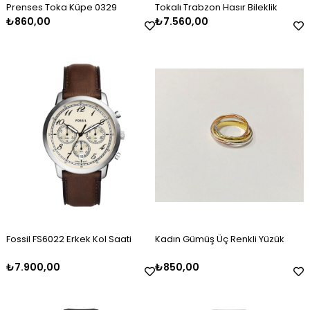
Prenses Toka Küpe 0329
Tokalı Trabzon Hasır Bileklik
₺860,00
₺7.560,00
Erkek Gümüş Oksitli Kazaziye
Kadın Gümüş Mineli Set Takımı
Kadın Gümüş Baget Taşlı Zirkon
Erkek Gümüş Kazaziye Tesbih
Kadın Gümüş Mineli Kolye
Kadın Gümüş Gold Taşlı Markiz
Tesbih
Kelepçe
Bileklik 2325
₺2.120,00
₺9.100,00
₺4.100,00
₺2.120,00
₺4.500,00
₺3.000,00
Fossil FS6022 Erkek Kol Saati
Kadın Gümüş Üç Renkli Yüzük
₺7.900,00
₺850,00