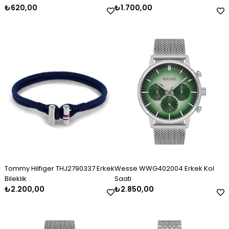
₺620,00
₺1.700,00
Tommy Hilfiger THJ2790337 Erkek
Wesse WWG402004 Erkek Kol
Bileklik
Saati
₺2.200,00
₺2.850,00