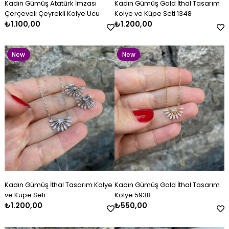
Kadın Gümüş Atatürk İmzası
Kadın Gümüş Gold İthal Tasarım
Item
Item
Çerçeveli Çeyrekli Kolye Ucu
Kolye ve Küpe Seti 1348
₺1.100,00
₺1.200,00
New
New
Item
Item
Kadın Gümüş Kazaziye Kombin
Kadın Gümüş İthal Tasarım
Kadın Gümüş Lacivert Beyaz
Kadın Gümüş Çift Renkli
Kadın Gümüş Gold İthal
Kadın Gümüş Baget Bileklik
Set
Kolye ve Küpe Seti
Mineli Kelepçe
Kazaziye Küpe
Tasarım Kolye 5938
₺4.800,00
₺1.200,00
₺2.600,00
₺500,00
₺550,00
₺2.800,00
New
New
Kadın Gümüş İthal Tasarım Kolye
Kadın Gümüş Gold İthal Tasarım
Item
Item
ve Küpe Seti
Kolye 5938
₺1.200,00
₺550,00