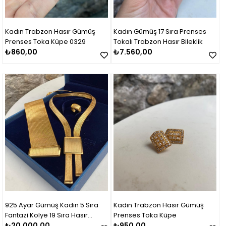
Kadın Trabzon Hasır Gümüş
Kadın Gümüş 17 Sıra Prenses
Prenses Toka Küpe 0329
Tokalı Trabzon Hasır Bileklik
₺860,00
₺7.560,00
925 Ayar Gümüş Kadın 5 Sıra
Kadın Trabzon Hasır Gümüş
Fantazi Kolye 19 Sıra Hasır
Prenses Toka Küpe
Bileklik Set Takım
₺20.000,00
₺950,00