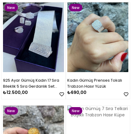
New
New
Item
Item
925 Ayar Gümüş Kadın 17 Sıra
Kadın Gümüş Prenses Tokalı
Bileklik 5 Sıra Gerdanlık Set
Trabzon Hasır Yüzük
Takımı
₺12.500,00
₺690,00
New
New
Item
Item