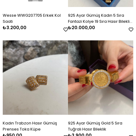
Wesse WWG207705 Erkek Kol
925 Ayar Gümüş Kadın 5 Sıra
Saati
Fantazi Kolye 19 Sıra Hasır Bileklik
₺3.200,00
Set Takım
₺20.000,00
Kadın Trabzon Hasır Gümüş
925 Ayar Gümüş Gold 5 Sıra
Prenses Toka Küpe
Tuğralı Hasır Bileklik
₺950,00
₺3.900,00