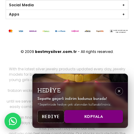
Social Media
Apps
© 2009
bestmysilver.com.tr
- All rights reserved.
With the latest silver jewelry products updated every day, jewelry
models for both working business women and housewives and
young girls are silver necklaces, silver earrings, silver rings, silver
bracelets,
trabzon wicker, trabzon kazaziye, gold series, personalized jewelry
HEDİYE
×
and brand jewelry since 2009
Sepette geçerli indirim kodunuz burada!
until we serve you. Other 925 sterling jewelry products that you can
*Sepetinizde hediye çeki alanından kullanabilirsiniz.
easily combine with all jewelry products that will make you look
both elegant and stylish.
KOPYALA
HEDIYE
You can find it on our website. You can be more elegant on your
special days and nights with all our silver special design products
that you can buy from our site,
and you can feel more comfortable. Our stocks include both the