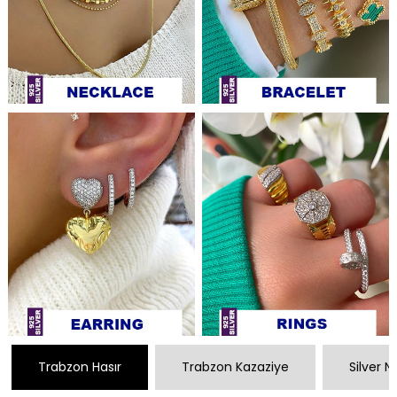
Trabzon Hasır
Trabzon Kazaziye
Silver 