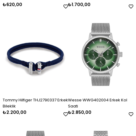
₺620,00
₺1.700,00
Tommy Hilfiger THJ2790337 Erkek
Wesse WWG402004 Erkek Kol
Bileklik
Saati
₺2.200,00
₺2.850,00