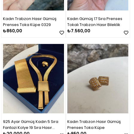
Kadın Trabzon Hasır Gümüş
Kadın Gümüş 17 Sıra Prenses
Prenses Toka Küpe 0329
Tokalı Trabzon Hasır Bileklik
₺860,00
₺7.560,00
925 Ayar Gümüş Kadın 5 Sıra
Kadın Trabzon Hasır Gümüş
Fantazi Kolye 19 Sıra Hasır
Prenses Toka Küpe
Bileklik Set Takım
₺20.000,00
₺950,00