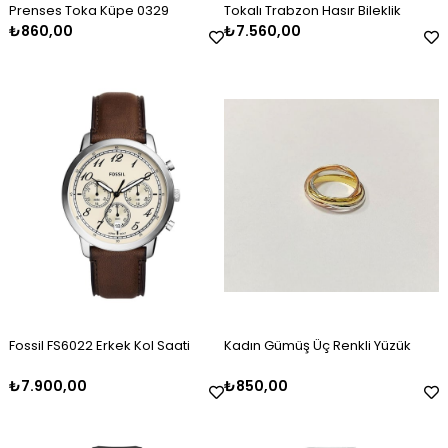
Prenses Toka Küpe 0329
Tokalı Trabzon Hasır Bileklik
₺860,00
₺7.560,00
Erkek Gümüş Oksitli Kazaziye
Kadın Gümüş Mineli Set Takımı
Kadın Gümüş Baget Taşlı Zirkon
Erkek Gümüş Kazaziye Tesbih
Kadın Gümüş Mineli Kolye
Kadın Gümüş Gold Taşlı Markiz
Tesbih
Kelepçe
Bileklik 2325
₺2.120,00
₺9.100,00
₺4.100,00
₺2.120,00
₺4.500,00
₺3.000,00
Fossil FS6022 Erkek Kol Saati
Kadın Gümüş Üç Renkli Yüzük
₺7.900,00
₺850,00