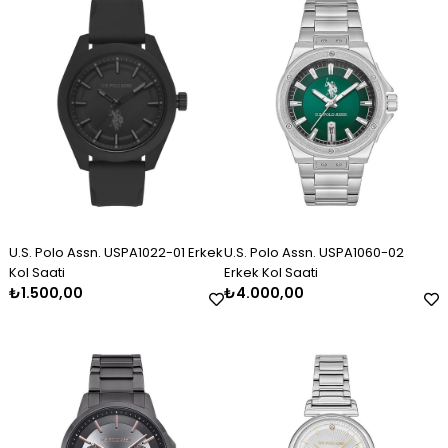
Erkek Gümüş Kazaziye Tesbih
Kadın Gümüş Trend Tasarım
Kadın Gümüş Taşlı Markiz
Kolye
Bileklik 2325
₺2.120,00
₺11.000,00
₺3.000,00
U.S. Polo Assn. USPA1022-01 Erkek
U.S. Polo Assn. USPA1060-02
Kol Saati
Erkek Kol Saati
₺1.500,00
₺4.000,00