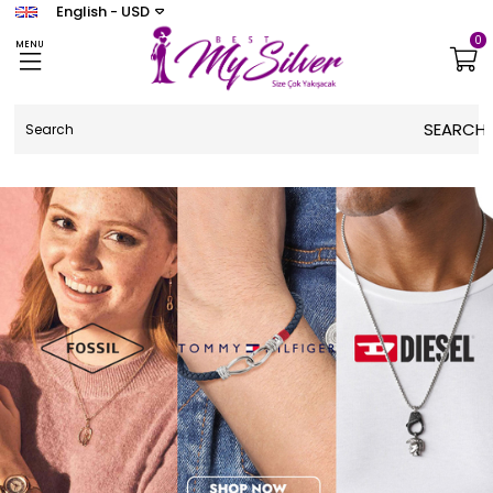
English - USD
0
MENU