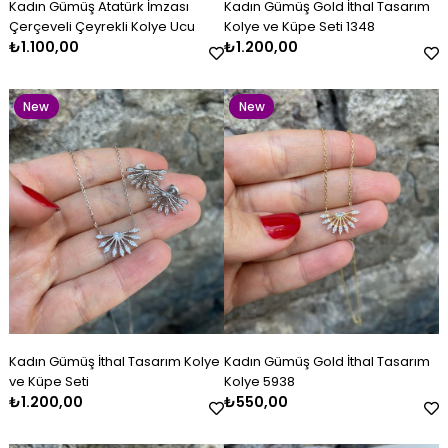
Kadın Gümüş Atatürk İmzası
Kadın Gümüş Gold İthal Tasarım
Item
Item
Çerçeveli Çeyrekli Kolye Ucu
Kolye ve Küpe Seti 1348
₺1.100,00
₺1.200,00
New
New
Item
Item
Kadın Gümüş Kazaziye Kombin
Kadın Gümüş İthal Tasarım
Kadın Gümüş Lacivert Beyaz
Kadın Gümüş Çift Renkli
Kadın Gümüş Gold İthal
Kadın Gümüş Baget Bileklik
Set
Kolye ve Küpe Seti
Mineli Kelepçe
Kazaziye Küpe
Tasarım Kolye 5938
₺4.800,00
₺1.200,00
₺2.600,00
₺500,00
₺550,00
₺2.800,00
New
New
Kadın Gümüş İthal Tasarım Kolye
Kadın Gümüş Gold İthal Tasarım
Item
Item
ve Küpe Seti
Kolye 5938
₺1.200,00
₺550,00