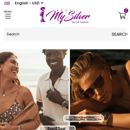
English - USD
0
MENU