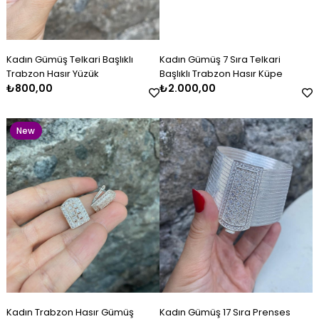
Kadın Gümüş Telkari Başlıklı
Kadın Gümüş 7 Sıra Telkari
Trabzon Hasır Yüzük
Başlıklı Trabzon Hasır Küpe
₺800,00
₺2.000,00
New
Item
Erkek Gümüş Kazaziye Tesbih
Kadın Gümüş Figürlü Kolye
Kadın Gümüş Baget Taşlı
Erkek Gümüş Kazaziye Tesbih
Kadın Gümüş Mineli Set Takımı
Kadın Gümüş Baget Taşlı Zirkon
Tasarım Zirkon Kelepçe 3858
Bileklik
₺2.650,00
₺1.000,00
₺4.400,00
₺2.120,00
₺8.200,00
₺4.000,00
Kadın Trabzon Hasır Gümüş
Kadın Gümüş 17 Sıra Prenses