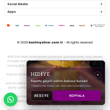
Social Media
Apps
© 2009
bestmysilver.com.tr
- All rights reserved.
With the latest silver jewelry products updated every day, jewelry
models for both working business women and housewives and
young girls are silver necklaces, silver earrings, silver rings, silver
bracelets,
trabzon wicker, trabzon kazaziye, gold series, personalized jewelry
HEDİYE
×
and brand jewelry since 2009
Sepette geçerli indirim kodunuz burada!
until we serve you. Other 925 sterling jewelry products that you can
*Sepetinizde hediye çeki alanından kullanabilirsiniz.
easily combine with all jewelry products that will make you look
both elegant and stylish.
KOPYALA
HEDIYE
You can find it on our website. You can be more elegant on your
special days and nights with all our silver special design products
that you can buy from our site,
and you can feel more comfortable. Our stocks include both the