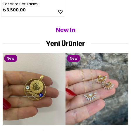
Tasarım Set Takımı
₺3.500,00
New
New
New In
Item
Item
Yeni Ürünler
New
New
Item
Item
Kadın Çift Renkli Aşk Düğümü
Kadın Gümüş Atatürk İmzası
Kadın Gümüş Turkuaz Mineli
Kadın Gümüş Oksitli Bileklik
Kadın Gümüş Gold İthal
Kadın Gümüş Turuncu Mineli
Bileklik
Çerçeveli Çeyrekli Kolye Ucu
Kelepçe 3125
Yüzük Kombin
Tasarım Kolye ve Küpe Seti
Kelepçe 2627
₺620,00
₺1.100,00
₺2.200,00
₺1.700,00
1348
₺1.200,00
₺2.200,00
New
New