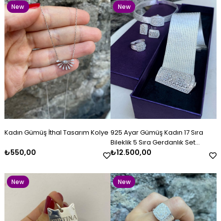
New
New
Item
Item
Kadın Gümüş Kazaziye Bileklik
Kadın Gümüş İthal Tasarım
Kadın Gümüş Gold Baget Taşlı
Kadın Gümüş Kazaziye Bileklik
Gümüş Evcil Hayvan İsimliği
Kadın Gümüş Baget Taşlı
Kombin 5942
Kolye
Bileklik 84542
Kombin 0044
Bileklik
₺1.080,00
₺550,00
₺2.300,00
₺1.680,00
₺550,00
₺2.300,00
Kadın Gümüş İthal Tasarım Kolye
925 Ayar Gümüş Kadın 17 Sıra
Bileklik 5 Sıra Gerdanlık Set
₺550,00
Takımı
₺12.500,00
New
New
Item
Item