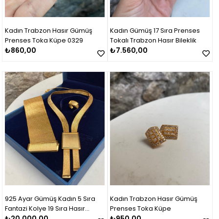
Kadın Trabzon Hasır Gümüş
Kadın Gümüş 17 Sıra Prenses
Prenses Toka Küpe 0329
Tokalı Trabzon Hasır Bileklik
₺860,00
₺7.560,00
925 Ayar Gümüş Kadın 5 Sıra
Kadın Trabzon Hasır Gümüş
Fantazi Kolye 19 Sıra Hasır
Prenses Toka Küpe
Bileklik Set Takım
₺20.000,00
₺950,00