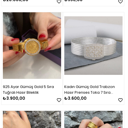
925 Ayar Gümüş Gold 5 Sıra
Kadın Gümüş Gold Trabzon
Tuğralı Hasır Bileklik
Hasır Prenses Toka 7 Sıra
₺3.900,00
Bileklik
₺3.600,00