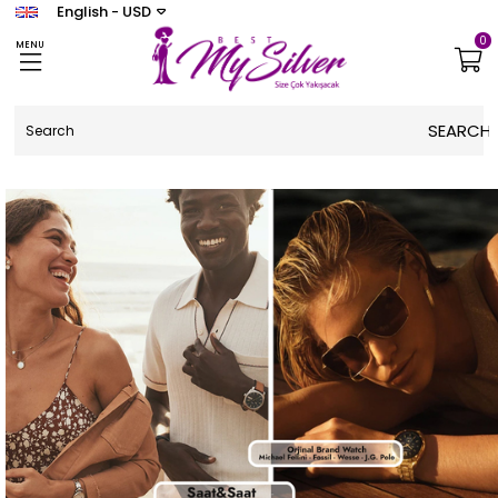
English - USD
0
MENU