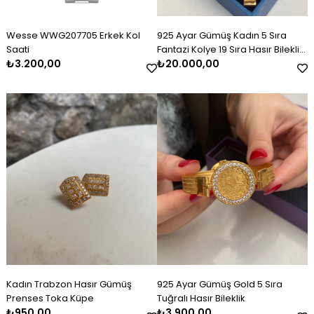
Wesse WWG207705 Erkek Kol
925 Ayar Gümüş Kadın 5 Sıra
Saati
Fantazi Kolye 19 Sıra Hasır Bileklik
₺3.200,00
Set Takım
₺20.000,00
Kadın Trabzon Hasır Gümüş
925 Ayar Gümüş Gold 5 Sıra
Prenses Toka Küpe
Tuğralı Hasır Bileklik
₺950,00
₺3.900,00