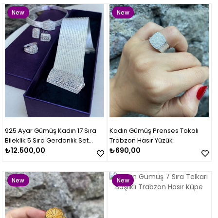
New
New
Item
Item
925 Ayar Gümüş Kadın 17 Sıra
Kadın Gümüş Prenses Tokalı
Bileklik 5 Sıra Gerdanlık Set
Trabzon Hasır Yüzük
Takımı
₺12.500,00
₺690,00
New
New
Item
Item