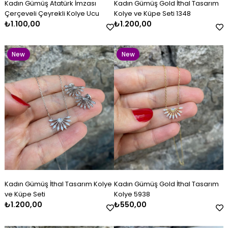
Kadın Gümüş Atatürk İmzası
Kadın Gümüş Gold İthal Tasarım
Item
Item
Çerçeveli Çeyrekli Kolye Ucu
Kolye ve Küpe Seti 1348
₺1.100,00
₺1.200,00
New
New
Item
Item
Kadın Gümüş Kazaziye Kombin
Kadın Gümüş İthal Tasarım
Kadın Gümüş Lacivert Beyaz
Kadın Gümüş Çift Renkli
Kadın Gümüş Gold İthal
Kadın Gümüş Baget Bileklik
Set
Kolye ve Küpe Seti
Mineli Kelepçe
Kazaziye Küpe
Tasarım Kolye 5938
₺4.800,00
₺1.200,00
₺2.600,00
₺500,00
₺550,00
₺2.800,00
New
New
Kadın Gümüş İthal Tasarım Kolye
Kadın Gümüş Gold İthal Tasarım
Item
Item
ve Küpe Seti
Kolye 5938
₺1.200,00
₺550,00