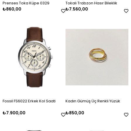
Prenses Toka Küpe 0329
Tokalı Trabzon Hasır Bileklik
₺860,00
₺7.560,00
Erkek Gümüş Oksitli Kazaziye
Kadın Gümüş Mineli Set Takımı
Kadın Gümüş Baget Taşlı Zirkon
Erkek Gümüş Kazaziye Tesbih
Kadın Gümüş Mineli Kolye
Kadın Gümüş Gold Taşlı Markiz
Tesbih
Kelepçe
Bileklik 2325
₺2.120,00
₺9.100,00
₺4.100,00
₺2.120,00
₺4.500,00
₺3.000,00
Fossil FS6022 Erkek Kol Saati
Kadın Gümüş Üç Renkli Yüzük
₺7.900,00
₺850,00