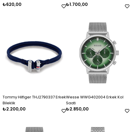
₺620,00
₺1.700,00
Tommy Hilfiger THJ2790337 Erkek
Wesse WWG402004 Erkek Kol
Bileklik
Saati
₺2.200,00
₺2.850,00