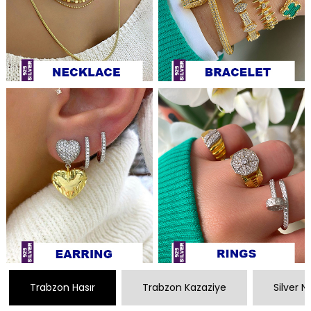
Trabzon Hasır
Trabzon Kazaziye
Silver 