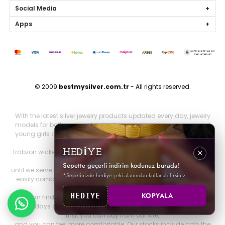
Social Media
Apps
© 2009
bestmysilver.com.tr
- All rights reserved.
With the latest silver jewelry products updated every day, jewelry
models for both working business women and housewives and
young girls are silver necklaces, silver earrings, silver rings, silver
bracelets,
trabzon wicker, trabzon kazaziye, gold series, personalized jewelry
HEDİYE
×
and brand jewelry since 2009
Sepette geçerli indirim kodunuz burada!
until we serve you. Other 925 sterling jewelry products that you can
*Sepetinizde hediye çeki alanından kullanabilirsiniz.
easily combine with all jewelry products that will make you look
both elegant and stylish.
KOPYALA
HEDIYE
You can find it on our website. You can be more elegant on your
special days and nights with all our silver special design products
that you can buy from our site,
and you can feel more comfortable. Our stocks include both the