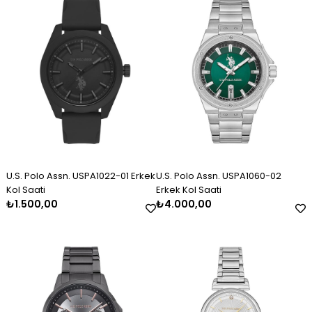
Erkek Gümüş Kazaziye Tesbih
Kadın Gümüş Trend Tasarım
Kadın Gümüş Taşlı Markiz
Kolye
Bileklik 2325
₺2.120,00
₺11.000,00
₺3.000,00
U.S. Polo Assn. USPA1022-01 Erkek
U.S. Polo Assn. USPA1060-02
Kol Saati
Erkek Kol Saati
₺1.500,00
₺4.000,00